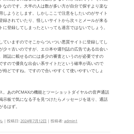
トなのです。大半の人は数が多い方が自分で探すより楽な
用しようとします。しかしここで注意をしたいのがサイト
登録されていたり、怪しいサイトから次々とメールが来る
トに登録してしまったといっても過言ではないでしょう。
していますのでそこからついつい悪質サイトに登録してし
が少々古いのですが、エロ本や週刊誌の広告である出会い
。雑誌に載せるのには多少の審査というのが必要ですの
ですので優良な出会い系サイトだという確率が高いので
が殆どですね。ですので合いやすくて使いやすいでしょ
ス。あのPCMAXの機能とツーショットダイヤルの音声通話
掲示板で気になる子を見つけたらメッセージを送り、通話
がるはず。
ル
| 投稿日:
2024年7月12日
|
投稿者:
admin1