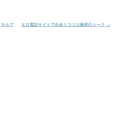
イヤルア
エロ電話サイトで出会うコツは最初のトーク
→