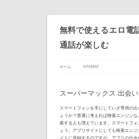
コ
ン
テ
無料で使えるエロ電
ン
ツ
へ
通話が楽しむ
ス
キ
ッ
プ
ホーム
SITEMAP
スーパーマックス 出会
スマートフォンを手にしていざ専用の出
ょうか？普通に考えれば検索エンジンな
索する人も増えています。スマートフォ
ょう。アプリサイトにしても検索エンジ
イトに登録するのですが、アプリの出会