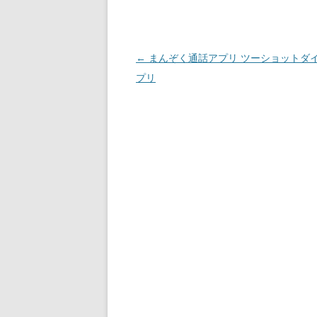
投
←
まんぞく通話アプリ ツーショットダ
稿
プリ
ナ
ビ
ゲ
ー
シ
ョ
ン