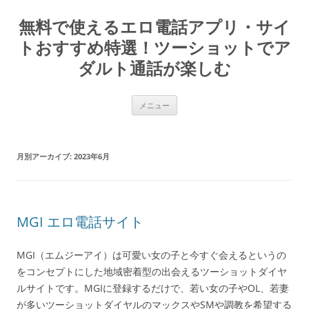
コ
ン
無料で使えるエロ電話アプリ・サイ
テ
ン
ツ
トおすすめ特選！ツーショットでア
へ
ス
ダルト通話が楽しむ
キ
ッ
プ
メニュー
月別アーカイブ:
2023年6月
MGI エロ電話サイト
MGI（エムジーアイ）は可愛い女の子と今すぐ会えるというの
をコンセプトにした地域密着型の出会えるツーショットダイヤ
ルサイトです。MGIに登録するだけで、若い女の子やOL、若妻
が多いツーショットダイヤルのマックスやSMや調教を希望する