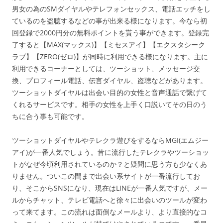
男女の為のSMダイヤルやテレフォンセックス、電話エッチをし
ているのを盗聴するなどの事が出来る様になります。今なら初
回登録で2000円分の無料ポイントを貰う事ができます。登録完
了すると【MAX(マックス)】【ミセスアイ】【エクスタシーク
ラブ】【ZERO(ゼロ)】が同時に利用できる様になります。主に
利用できるコーナーとしては、ツーショット、メッセージ交
換、プロフィール電話、伝言ダイヤル、盗聴などがあります。
ツーショットダイヤルは出会い目的の女性と音声通話で繋げて
くれるサービスです。相手の女性を上手く口説いてその日のう
ちに合う事も可能です。
ツーショットダイヤルやテレクラ遊びをするならMGI(エムジー
アイ)が一番人気でしょう。昔に流行したテレクラやツーショッ
トがなぜ今頃利用されているのか？と疑問に思う方も少なくあ
りません。ついこの間まで出会い系サイトが一番流行してお
り、そこからSNSになり、現在はLINEが一番人気ですが、メー
ルからチャット、テレビ電話へと徐々に出会いのツールが変わ
って来てます。この流れは面倒なメールより、より直接的なコ