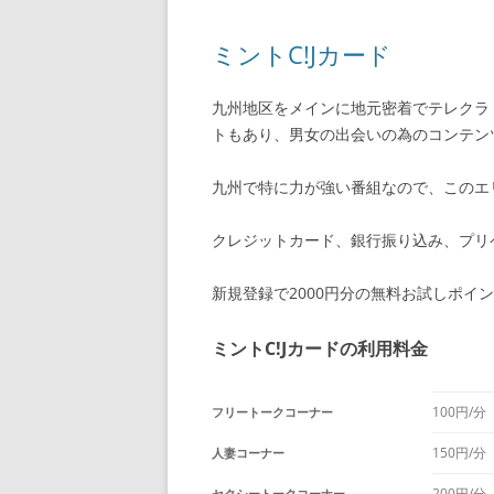
ミントC!Jカード
九州地区をメインに地元密着でテレクラ
トもあり、男女の出会いの為のコンテン
九州で特に力が強い番組なので、このエ
クレジットカード、銀行振り込み、プリ
新規登録で2000円分の無料お試しポイ
ミントC!Jカードの利用料金
100円/分
フリートークコーナー
150円/分
人妻コーナー
200円/分
セクシートークコーナー