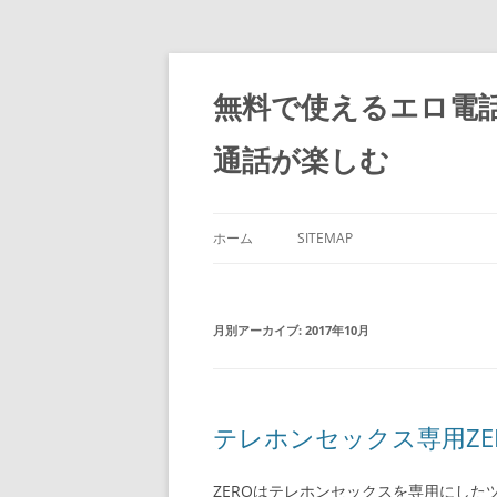
コ
ン
テ
無料で使えるエロ電
ン
ツ
へ
通話が楽しむ
ス
キ
ッ
プ
ホーム
SITEMAP
月別アーカイブ:
2017年10月
テレホンセックス専用ZE
ZEROはテレホンセックスを専用にした