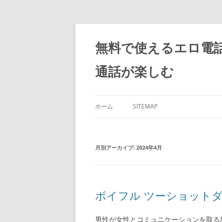
コ
ン
テ
無料で使えるエロ電
ン
ツ
へ
通話が楽しむ
ス
キ
ッ
プ
ホーム
SITEMAP
月別アーカイブ:
2024年4月
ボイフル ツーショット
男性が女性とコミュニケーションを取る