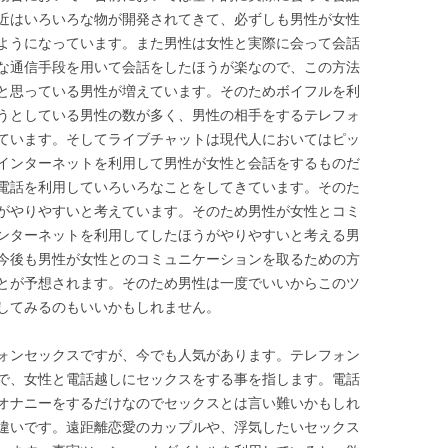
近はいろいろな物が開発されてきて、必ずしも男性が女性
ようになっています。また男性は女性と実際に会って会話
な通信手段を用いて会話をしたほうが楽なので、この方法
と思っている男性が増えています。そのためボイフルを利
うとしている男性の数が多く、男性の相手をするテレフォ
ています。そしてライブチャットは現代人においてはピッ
インターネットを利用して男性が女性と会話をするものだ
電話を利用していろいろなことをしてきています。そのた
がやりやすいと考えています。そのため男性が女性とコミ
ンターネットを利用してしたほうがやりやすいと考える男
今後も男性が女性とのコミュニケーションを取るための方
とが予想されます。そのため男性は一度でいいからこのツ
してみるのもいいかもしれません。
ォンセックスですが、今でも人気があります。テレフォン
で、女性と電話越しにセックスをする事を指します。電話
オナニーをするだけなのでセックスとは言い難いかもしれ
違いです。遠距離恋愛のカップルや、浮気したいセックス