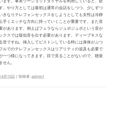
います。事実ツーショットダイヤルを利用していると、欲
す。やり方としては最初は通常の会話をしつつ、少しずつ
いきなりテレフォンセックスをしようとしても女性は冷静
上手くエッチな方向に持っていくことが重要です。また音
要があります。例えばフェラならジュボジュボという音が
ックスでは疑似音を出す必要があります。ディープキスな
る音ですね。挿入してピストンしている時には身体がぶつ
フルでのテレフォンセックスはリアリティの追及も必要で
が一つ様になってきます。目で見ることがないので、聴覚
ません。
年4月15日
|
投稿者:
admin1