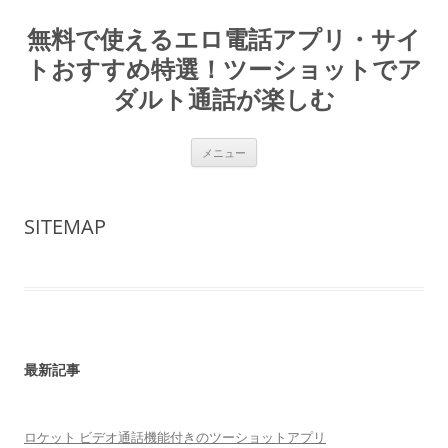
コ
ン
無料で使えるエロ電話アプリ・サイ
テ
ン
ツ
トおすすめ特選！ツーショットでア
へ
ス
ダルト通話が楽しむ
キ
ッ
プ
メニュー
SITEMAP
最新記事
ロケット ビデオ通話機能付きのツーショットアプリ