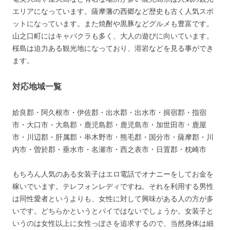
エリアになっています。薩摩藩の西郷など歴史も古く人気スポ
ットになっています。また焼酎や黒豚などグルメも豊富です。
山之口町にはキャバクラも多く、大人の遊びに向いています。
桜島は迫力ある観光地になっており、溶岩などを見る事ができ
ます。
対応地域一覧
姶良郡・阿久根市・伊佐郡・出水郡・出水市・揖宿郡・指宿
市・大口市・大島郡・鹿児島郡・鹿児島市・加世田市・鹿屋
市・川辺郡・肝属郡・串木野市・熊毛郡・国分市・薩摩郡・川
内市・曽於郡・垂水市・名瀬市・西之表市・日置郡・枕崎市
もちろん人気のある女装子はエロ電話でオナニーをしてお金を
稼いでいます。テレフォンレディですね。それを利用する男性
は同性愛者というよりも、女性に対して興味がある人の方が多
いです。どちらかというとバイではないでしょうか。女装子と
いうのは女性以上に女性っぽさを追求するので、当然身体は細