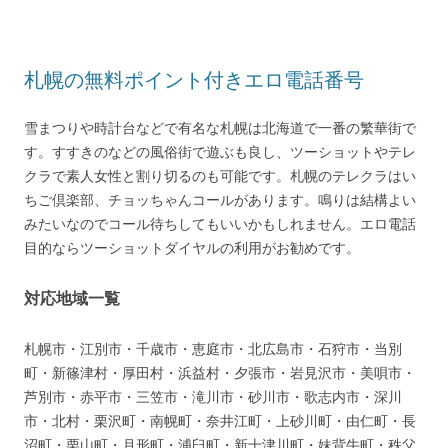
札幌の無料ポイント付きエロ電話番号
雪まつりや時計台などで有名な札幌は北海道で一番の繁華街で
す。すすきのなどの風俗街で遊ぶも良し、ツーショットやテレ
クラで素人女性と割り切るのも可能です。札幌のテレクラはい
ちご倶楽部、チョッちゃんコールがあります。鳴りは結構よい
みたいなのでコール待ちしてもいいかもしれません。エロ電話
目的ならツーショットダイヤルの利用がお勧めです。
対応地域一覧
札幌市・江別市・千歳市・恵庭市・北広島市・石狩市・当別
町・新篠津村・厚田村・浜益村・夕張市・岩見沢市・美唄市・
芦別市・赤平市・三笠市・滝川市・砂川市・歌志内市・深川
市・北村・栗沢町・南幌町・奈井江町・上砂川町・由仁町・長
沼町・栗山町・月形町・浦臼町・新十津川町・妹背牛町・秩父