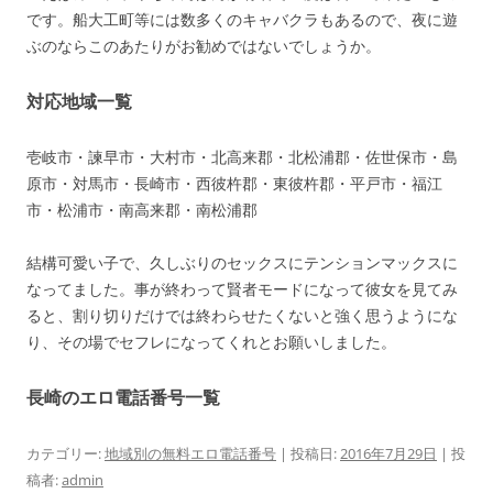
です。船大工町等には数多くのキャバクラもあるので、夜に遊
ぶのならこのあたりがお勧めではないでしょうか。
対応地域一覧
壱岐市・諫早市・大村市・北高来郡・北松浦郡・佐世保市・島
原市・対馬市・長崎市・西彼杵郡・東彼杵郡・平戸市・福江
市・松浦市・南高来郡・南松浦郡
結構可愛い子で、久しぶりのセックスにテンションマックスに
なってました。事が終わって賢者モードになって彼女を見てみ
ると、割り切りだけでは終わらせたくないと強く思うようにな
り、その場でセフレになってくれとお願いしました。
長崎のエロ電話番号一覧
カテゴリー:
地域別の無料エロ電話番号
| 投稿日:
2016年7月29日
|
投
稿者:
admin