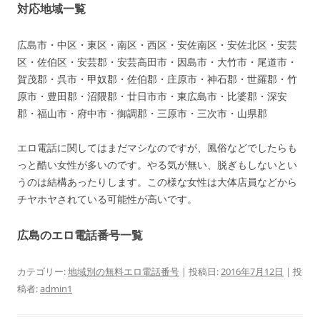
対応地域一覧
広島市・中区・東区・南区・西区・安佐南区・安佐北区・安芸
区・佐伯区・安芸郡・安芸高田市・因島市・大竹市・尾道市・
賀茂郡・呉市・甲奴郡・佐伯郡・庄原市・神石郡・世羅郡・竹
原市・豊田郡・沼隈郡・廿日市市・東広島市・比婆郡・深安
郡・福山市・府中市・御調郡・三原市・三次市・山県郡
エロ電話に関してはまだマシなのですが、風俗などでしたらも
っと酷い女性が多いのです。やる気が無い、脱ぎもしないとい
うのは結構あったりします。この様な女性は大体店員などから
チヤホヤされている可能性が高いです。
広島のエロ電話番号一覧
カテゴリー:
地域別の無料エロ電話番号
| 投稿日:
2016年7月12日
|
投
稿者:
admin1