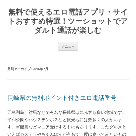
コ
ン
無料で使えるエロ電話アプリ・サイ
テ
ン
ツ
トおすすめ特選！ツーショットでア
へ
ス
ダルト通話が楽しむ
キ
ッ
プ
メニュー
月別アーカイブ:
2016年7月
長崎県の無料ポイント付きエロ電話番号
五島列島、対馬などで有名な長崎県は観光客も多い地域です。
平和公園やハウステンボスなど観光地には数多くの人がいま
す。軍艦島などマニア受けするものもあります。またグルメと
いえばカステラやちゃんぽんが有名で一度は食べてみたいもの