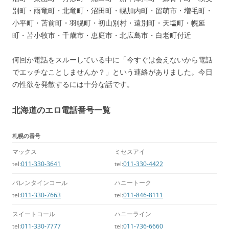
別町・雨竜町・北竜町・沼田町・幌加内町・留萌市・増毛町・
小平町・苫前町・羽幌町・初山別村・遠別町・天塩町・幌延
町・苫小牧市・千歳市・恵庭市・北広島市・白老町付近
何回か電話をスルーしている中に「今すぐは会えないから電話
でエッチなことしませんか？」という連絡がありました。今日
の性欲を発散するには十分な話です。
北海道のエロ電話番号一覧
札幌の番号
マックス
ミセスアイ
tel:
011-330-3641
tel:
011-330-4422
バレンタインコール
ハニートーク
tel:
011-330-7663
tel:
011-846-8111
スイートコール
ハニーライン
tel:
011-330-7777
tel:
011-736-6660