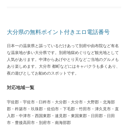
大分県の無料ポイント付きエロ電話番号
日本一の温泉県と謳っているだけあって別府や由布院など有名
な温泉地が多い大分県です。別府地獄めぐりなど観光地として
人気があります。中津からあげやとり天などご当地のグルメも
あり楽しめます。大分市 都町などにはキャバクラも多くあり、
夜の遊びとしてお勧めのスポットです。
対応地域一覧
宇佐郡・宇佐市・臼杵市・大分郡・大分市・大野郡・北海部
郡・杵築市・玖珠郡・佐伯市・下毛郡・竹田市・津久見市・直
入郡・中津市・西国東郡・速見郡・東国東郡・日田郡・日田
市・豊後高田市・別府市・南海部郡