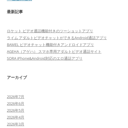
稿
最新記事
ナ
ビ
ゲ
ロケット ビデオ通話機能付きのツーショットアプリ
ライム アダルトビデオチャットができるAndroid通話アプリ
ー
BAMEL ビデオチャット機能付きアンドロイドアプリ
シ
AGEHA（アゲハ） スマホ専用アダルトビデオ通話サイト
ョ
SORA iPhone&Android対応のエロ通話アプリ
ン
アーカイブ
2026年7月
2026年6月
2026年5月
2026年4月
2026年3月