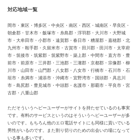
対応地域一覧
岡市・東区・博多区・中央区・南区・西区・城南区・早良区・
朝倉郡・甘木市・飯塚市・糸島郡・浮羽郡・大川市・大野城
市・大牟田市・小郡市・遠賀郡・春日市・糟屋郡・嘉穂郡・北
九州市・鞍手郡・久留米市・古賀市・田川郡・田川市・太宰府
市・筑後市・筑紫郡・筑紫野市・築上郡・中間市・直方市・豊
前市・前原市・三井郡・三池郡・三潴郡・京都郡・宗像郡・柳
川市・山田市・山門郡・八女郡・八女市・行橋市・石川市・石
垣市・糸満市・浦添市・沖縄市・宜野湾市・国頭郡・具志川
市・島尻郡・豊見城市・中頭郡・名護市・那覇市・平良市・宮
古郡・八重山郡
ただそういうヘビーユーザーがサイトを持たせているのも事実
です。有料のサービスというのはそういうヘビーユーザーが多
いのです。もちろん他のエロ電話サイトにも同様に貢いでいる
男性がいるのです。また割り切りのための出会いの場になって
いる事も多いです。