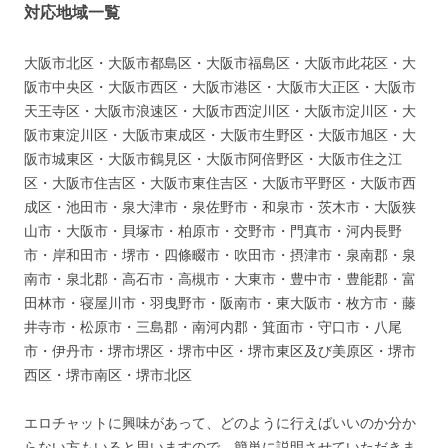
対応地域一覧
大阪市北区・大阪市都島区・大阪市福島区・大阪市此花区・大
阪市中央区・大阪市西区・大阪市港区・大阪市大正区・大阪市
天王寺区・大阪市浪速区・大阪市西淀川区・大阪市淀川区・大
阪市東淀川区・大阪市東成区・大阪市生野区・大阪市旭区・大
阪市城東区・大阪市鶴見区・大阪市阿倍野区・大阪市住之江
区・大阪市住吉区・大阪市東住吉区・大阪市平野区・大阪市西
成区・池田市・泉大津市・泉佐野市・和泉市・茨木市・大阪狭
山市・大阪市・貝塚市・柏原市・交野市・門真市・河内長野
市・岸和田市・堺市・四條畷市・吹田市・摂津市・泉南郡・泉
南市・泉北郡・高石市・高槻市・大東市・豊中市・豊能郡・富
田林市・寝屋川市・羽曳野市・阪南市・東大阪市・枚方市・藤
井寺市・松原市・三島郡・南河内郡・箕面市・守口市・八尾
市・伊丹市・堺市堺区・堺市中区・堺市東区及び美原区・堺市
西区・堺市南区・堺市北区
エロチャットに興味があって、どのように行えばいいのか分か
らない方もいると思いますので、簡単に説明させていただきま