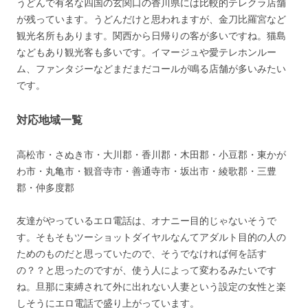
うどんで有名な四国の玄関口の香川県には比較的テレクラ店舗
が残っています。うどんだけと思われますが、金刀比羅宮など
観光名所もあります。関西から日帰りの客が多いですね。猫島
などもあり観光客も多いです。イマージュや愛テレホンルー
ム、ファンタジーなどまだまだコールが鳴る店舗が多いみたい
です。
対応地域一覧
高松市・さぬき市・大川郡・香川郡・木田郡・小豆郡・東かが
わ市・丸亀市・観音寺市・善通寺市・坂出市・綾歌郡・三豊
郡・仲多度郡
友達がやっているエロ電話は、オナニー目的じゃないそうで
す。そもそもツーショットダイヤルなんてアダルト目的の人の
ためのものだと思っていたので、そうでなければ何を話す
の？？と思ったのですが、使う人によって変わるみたいです
ね。旦那に束縛されて外に出れない人妻という設定の女性と楽
しそうにエロ電話で盛り上がっています。