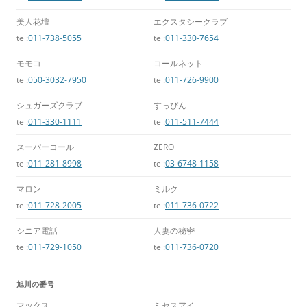
美人花壇
エクスタシークラブ
tel:
011-738-5055
tel:
011-330-7654
モモコ
コールネット
tel:
050-3032-7950
tel:
011-726-9900
シュガーズクラブ
すっぴん
tel:
011-330-1111
tel:
011-511-7444
スーパーコール
ZERO
tel:
011-281-8998
tel:
03-6748-1158
マロン
ミルク
tel:
011-728-2005
tel:
011-736-0722
シニア電話
人妻の秘密
tel:
011-729-1050
tel:
011-736-0720
旭川の番号
マックス
ミセスアイ