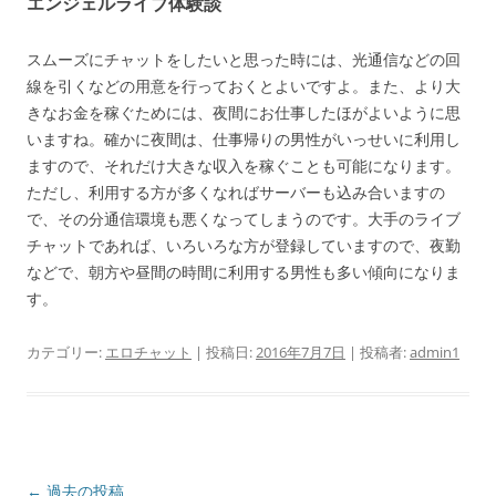
エンジェルライブ体験談
スムーズにチャットをしたいと思った時には、光通信などの回
線を引くなどの用意を行っておくとよいですよ。また、より大
きなお金を稼ぐためには、夜間にお仕事したほがよいように思
いますね。確かに夜間は、仕事帰りの男性がいっせいに利用し
ますので、それだけ大きな収入を稼ぐことも可能になります。
ただし、利用する方が多くなればサーバーも込み合いますの
で、その分通信環境も悪くなってしまうのです。大手のライブ
チャットであれば、いろいろな方が登録していますので、夜勤
などで、朝方や昼間の時間に利用する男性も多い傾向になりま
す。
カテゴリー:
エロチャット
| 投稿日:
2016年7月7日
|
投稿者:
admin1
投
←
過去の投稿