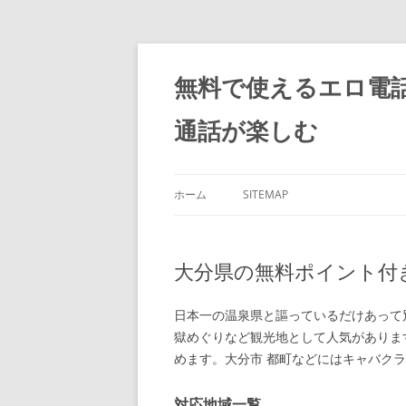
コ
ン
テ
無料で使えるエロ電
ン
ツ
へ
通話が楽しむ
ス
キ
ッ
プ
ホーム
SITEMAP
大分県の無料ポイント付
日本一の温泉県と謳っているだけあって
獄めぐりなど観光地として人気がありま
めます。大分市 都町などにはキャバク
対応地域一覧