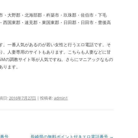
市・大野郡・北海部郡・杵築市・玖珠郡・佐伯市・下毛
・西国東郡・速見郡・東国東郡・日田郡・日田市・豊後高
す。一番人気があるのが若い女性と行うエロ電話です。そ
り、人妻専用のサイトもあります。こちらも人妻などに甘
SMの調教サイト等が人気ですね。さらにマニアックなもの
あります。
稿日:
2016年7月27日
|
投稿者:
admin1
番号
長崎県の無料ポイント付きエロ電話番号
→