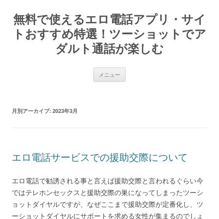
コ
ン
無料で使えるエロ電話アプリ・サイ
テ
ン
ツ
トおすすめ特選！ツーショットでア
へ
ス
ダルト通話が楽しむ
キ
ッ
プ
メニュー
月別アーカイブ:
2023年3月
エロ電話サービスでの援助交際について
エロ電話で勧誘される事と言えば援助交際と言われるぐらい今
ではテレホンセックスと援助交際の巣になってしまったツーシ
ョットダイヤルですが、なぜここまで援助交際が定番化し、ツ
ーショットダイヤルにサポートを求める女性が集まるのでしょ