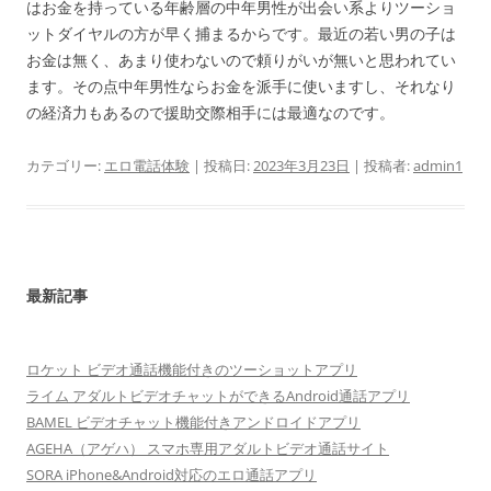
はお金を持っている年齢層の中年男性が出会い系よりツーショ
ットダイヤルの方が早く捕まるからです。最近の若い男の子は
お金は無く、あまり使わないので頼りがいが無いと思われてい
ます。その点中年男性ならお金を派手に使いますし、それなり
の経済力もあるので援助交際相手には最適なのです。
カテゴリー:
エロ電話体験
| 投稿日:
2023年3月23日
|
投稿者:
admin1
最新記事
ロケット ビデオ通話機能付きのツーショットアプリ
ライム アダルトビデオチャットができるAndroid通話アプリ
BAMEL ビデオチャット機能付きアンドロイドアプリ
AGEHA（アゲハ） スマホ専用アダルトビデオ通話サイト
SORA iPhone&Android対応のエロ通話アプリ