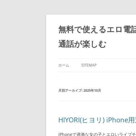
コ
ン
テ
無料で使えるエロ電
ン
ツ
へ
通話が楽しむ
ス
キ
ッ
プ
ホーム
SITEMAP
月別アーカイブ:
2025年10月
HIYORI(ヒヨリ) iPh
iPhoneで過激な女の子とエロいライブ