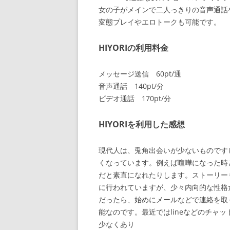
女の子がメインで二人っきりの音声通話
変態プレイやエロトークも可能です。
HIYORIの利用料金
メッセージ送信 60pt/通
音声通話 140pt/分
ビデオ通話 170pt/分
HIYORIを利用した感想
現代人は、兎角出会いが少ないものです
くなっています。例えば喧嘩になった時と
だと素直になれたりします。ストーリー
に行われていますが、少々内向的な性格だ
だったら、始めにメールなどで連絡を取
能なのです。最近ではlineなどのチャ
少なくあり