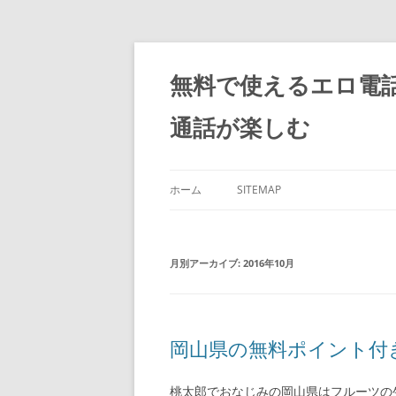
コ
ン
テ
無料で使えるエロ電
ン
ツ
へ
通話が楽しむ
ス
キ
ッ
プ
ホーム
SITEMAP
月別アーカイブ:
2016年10月
岡山県の無料ポイント付
桃太郎でおなじみの岡山県はフルーツの