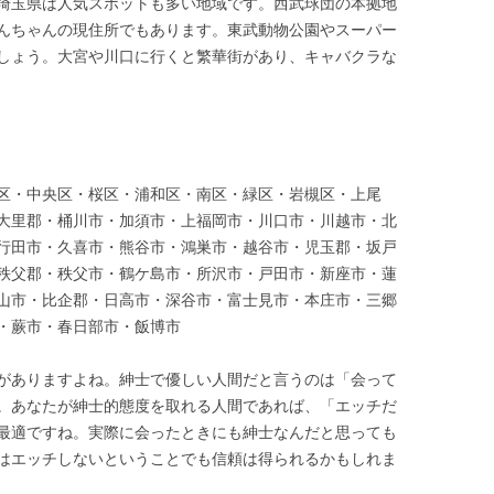
埼玉県は人気スポットも多い地域です。西武球団の本拠地
んちゃんの現住所でもあります。東武動物公園やスーパー
しょう。大宮や川口に行くと繁華街があり、キャバクラな
区・中央区・桜区・浦和区・南区・緑区・岩槻区・上尾
大里郡・桶川市・加須市・上福岡市・川口市・川越市・北
行田市・久喜市・熊谷市・鴻巣市・越谷市・児玉郡・坂戸
秩父郡・秩父市・鶴ケ島市・所沢市・戸田市・新座市・蓮
山市・比企郡・日高市・深谷市・富士見市・本庄市・三郷
・蕨市・春日部市・飯博市
がありますよね。紳士で優しい人間だと言うのは「会って
。あなたが紳士的態度を取れる人間であれば、「エッチだ
最適ですね。実際に会ったときにも紳士なんだと思っても
はエッチしないということでも信頼は得られるかもしれま