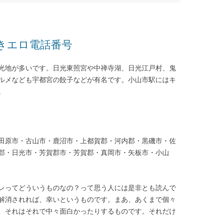
きエロ電話番号
光地が多いです。日光東照宮や中禅寺湖、日光江戸村、鬼
ルメなども宇都宮の餃子などが有名です。小山市駅にはキ
。
田原市・古山市・鹿沼市・上都賀郡・河内郡・黒磯市・佐
郡・日光市・芳賀郡市・芳賀郡・真岡市・矢板市・小山
レってどういうものなの？って思う人には是非とも読んで
解消されれば、幸いというものです。まあ、あくまで個々
、それはそれで中々面白かったりするものです。それだけ