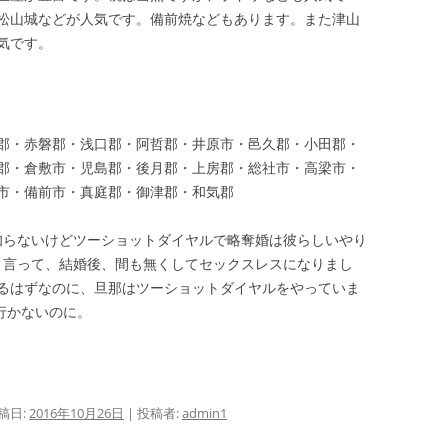
松山城などが人気です。備前焼などもあります。また津山
気です。
郡・赤磐郡・浅口郡・阿哲郡・井原市・邑久郡・小田郡・
郡・倉敷市・児島郡・後月郡・上房郡・総社市・高梁市・
市・備前市・真庭郡・御津郡・和気郡
知らないけどツーショットダイヤルで略奪婚は彼らしいやり
と言って、結婚後、間も無くしてセックスレスになりまし
るはずなのに、旦那はツーショットダイヤルをやっていま
行かないのに。
稿日:
2016年10月26日
|
投稿者:
admin1