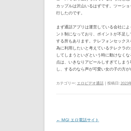
カップルは沢山いるはずです。ツーショ
行したのです。
まず通話アプリは運営している会社によ
ント制になっており、ポイントが不足し
する所もあります。テレフォンセックス
為に利用したいと考えているテレクラの
してしまうといざという時に動けなくな
点は、いきなりアピールしすぎてしまう
し、するのなら声が可愛い女の子の方が
カテゴリー:
エロビデオ通話
| 投稿日:
2023
投
←
MGI エロ電話サイト
稿