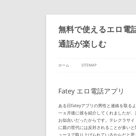
コ
ン
テ
無料で使えるエロ電
ン
ツ
へ
通話が楽しむ
ス
キ
ッ
プ
ホーム
SITEMAP
Fatey エロ電話アプリ
ある日fateyアプリの男性と連絡を取
一ヵ月後に彼を紹介してくれましたが、
お似合いだったからです。テレクラサイ
に親の世代には反対されることが多いと
ュースで取り上げられているからだと思