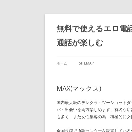
コ
ン
テ
無料で使えるエロ電
ン
ツ
へ
通話が楽しむ
ス
キ
ッ
プ
ホーム
SITEMAP
MAX(マックス)
国内最大級のテレクラ・ツーショットダ
パ・出会いを両方楽しめます。有名な店
も多く、また女性集客の為、積極的に女
全国規模で通話センターを設置している