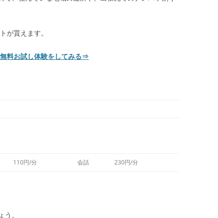
ントが貰えます。
で無料お試し体験をしてみる⇒
110円/分
会話
230円/分
ょう。