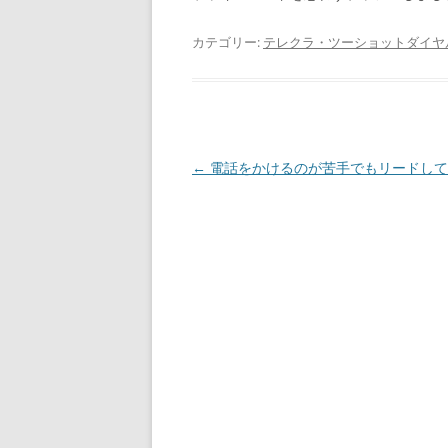
カテゴリー:
テレクラ・ツーショットダイヤ
投
←
電話をかけるのが苦手でもリードして
稿
ナ
ビ
ゲ
ー
シ
ョ
ン