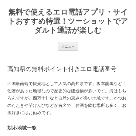
コ
ン
無料で使えるエロ電話アプリ・サイ
テ
ン
ツ
トおすすめ特選！ツーショットでア
へ
ス
ダルト通話が楽しむ
キ
ッ
プ
メニュー
高知県の無料ポイント付きエロ電話番号
四国最南端で観光地として人気の高知県です。坂本龍馬など土
佐藩があった地域なので歴史的な建造物が多いです。海はもち
ろんですが、四万十川など自然の恵みが多い地域です。かつお
のたたきや芋けんぴなどが有名で、お酒を飲む場所も多く、お
酒好きにはお勧めです。
対応地域一覧