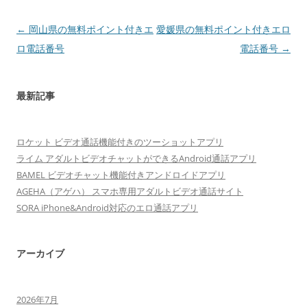
投
←
岡山県の無料ポイント付きエ
愛媛県の無料ポイント付きエロ
稿
ロ電話番号
電話番号
→
ナ
ビ
最新記事
ゲ
ー
ロケット ビデオ通話機能付きのツーショットアプリ
シ
ライム アダルトビデオチャットができるAndroid通話アプリ
ョ
BAMEL ビデオチャット機能付きアンドロイドアプリ
ン
AGEHA（アゲハ） スマホ専用アダルトビデオ通話サイト
SORA iPhone&Android対応のエロ通話アプリ
アーカイブ
2026年7月