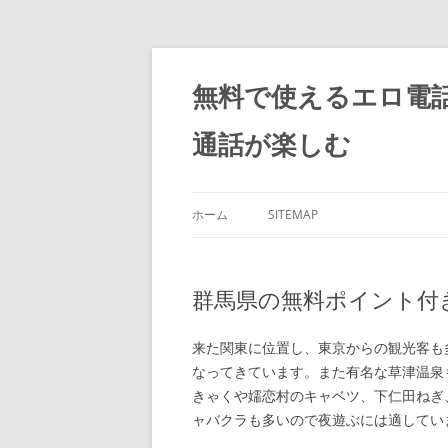
コ
ン
テ
無料で使えるエロ電
ン
ツ
へ
通話が楽しむ
ス
キ
ッ
プ
ホーム
SITEMAP
群馬県の無料ポイント付
来た関東に位置し、東京からの観光客も
なってきています。また有名な草津温泉
きゃくや嬬恋村のキャベツ、下仁田ねぎ
ャバクラも多いので夜遊ぶには適してい