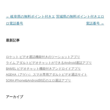
投
←
岐阜県の無料ポイント付きエ
茨城県の無料ポイント付きエロ
稿
ロ電話番号
電話番号
→
ナ
ビ
最新記事
ゲ
ー
ロケット ビデオ通話機能付きのツーショットアプリ
シ
ライム アダルトビデオチャットができるAndroid通話アプリ
ョ
BAMEL ビデオチャット機能付きアンドロイドアプリ
ン
AGEHA（アゲハ） スマホ専用アダルトビデオ通話サイト
SORA iPhone&Android対応のエロ通話アプリ
アーカイブ