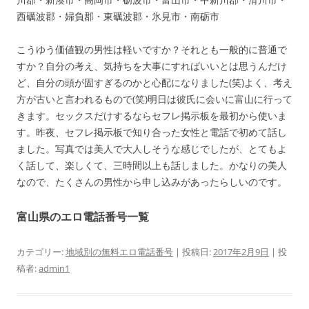
西礪波郡・婦負郡・東礪波郡・氷見市・南砺市
こうゆう価値観の男性は軽いですか？それとも一般的に普通で
すか？自分の考え、気持ちを大事にすればいいとは思うんだけ
ど、自分の頭が固すぎるのかと心配になりました(笑)よく、考え
方が古いと言われるもので(笑)明日は彼氏に会いに富山に行って
きます。セックスだけするならセフレ掲示板を最初から使いま
す。昨夜、セフレ掲示板で知り合った女性と電話で初めて話し
ました。写真では美人で大人しそうな感じでしたが、とてもよ
く話して、楽しくて、三時間以上も話しました。かなりの美人
なので、たくさんの男性から申し込みがあったらしいのです。
富山県のエロ電話番号一覧
カテゴリー:
地域別の無料エロ電話番号
| 投稿日:
2017年2月9日
|
投
稿者:
admin1