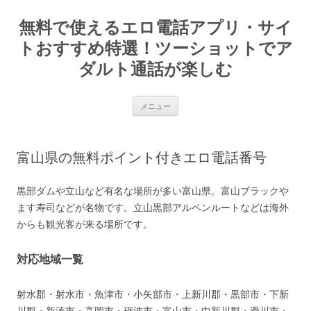
コ
ン
無料で使えるエロ電話アプリ・サイ
テ
ン
ツ
トおすすめ特選！ツーショットでア
へ
ス
ダルト通話が楽しむ
キ
ッ
プ
メニュー
富山県の無料ポイント付きエロ電話番号
黒部ダムや立山など有名な場所が多い富山県。富山ブラックや
ます寿司などが名物です。立山黒部アルペンルートなどは海外
からも観光客が来る場所です。
対応地域一覧
射水郡・射水市・魚津市・小矢部市・上新川郡・黒部市・下新
川郡・新湊市・高岡市・砺波市・富山市・中新川郡・滑川市・