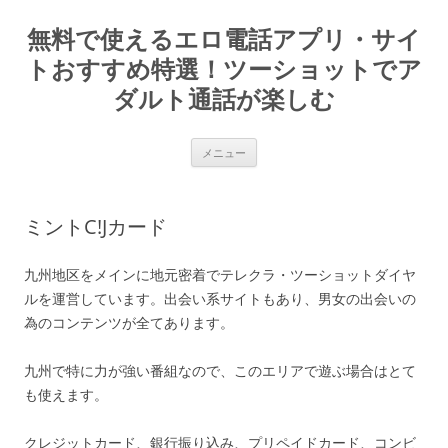
コ
ン
無料で使えるエロ電話アプリ・サイ
テ
ン
ツ
トおすすめ特選！ツーショットでア
へ
ス
ダルト通話が楽しむ
キ
ッ
プ
メニュー
ミントC!Jカード
九州地区をメインに地元密着でテレクラ・ツーショットダイヤ
ルを運営しています。出会い系サイトもあり、男女の出会いの
為のコンテンツが全てあります。
九州で特に力が強い番組なので、このエリアで遊ぶ場合はとて
も使えます。
クレジットカード、銀行振り込み、プリペイドカード、コンビ