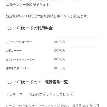
ニ電子マネー決済ができます。
新規登録で2000円分の無料お試しポイントが貰えます。
ミントC!Jカードの利用料金
100円/分
フリートークコーナー
150円/分
人妻コーナー
200円/分
セクシートークコーナー
200円/分
携帯即アポコーナー
ミントC!Jカードのエロ電話番号一覧
ラッキーコードを忘れずプッシュしましょう。
カテゴリー:
テレクラ・ツーショットダイヤル
| 投稿日:
2017年10月