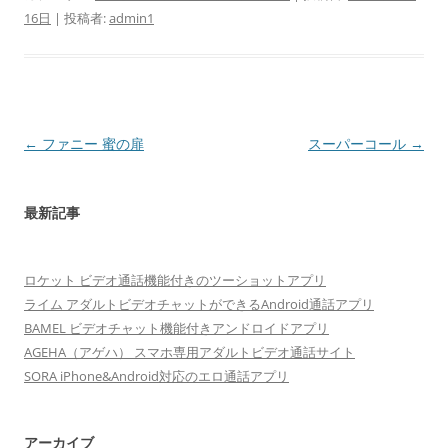
16日
|
投稿者:
admin1
投
←
ファニー 蜜の扉
スーパーコール
→
稿
ナ
最新記事
ビ
ゲ
ロケット ビデオ通話機能付きのツーショットアプリ
ー
ライム アダルトビデオチャットができるAndroid通話アプリ
シ
BAMEL ビデオチャット機能付きアンドロイドアプリ
ョ
AGEHA（アゲハ） スマホ専用アダルトビデオ通話サイト
ン
SORA iPhone&Android対応のエロ通話アプリ
アーカイブ