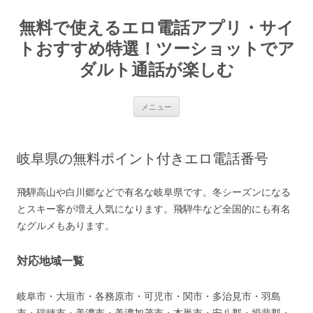
コ
ン
無料で使えるエロ電話アプリ・サイ
テ
ン
ツ
トおすすめ特選！ツーショットでア
へ
ス
ダルト通話が楽しむ
キ
ッ
プ
メニュー
岐阜県の無料ポイント付きエロ電話番号
飛騨高山や白川郷などで有名な岐阜県です。冬シーズンになる
とスキー客が増え人気になります。飛騨牛など全国的にも有名
なグルメもあります。
対応地域一覧
岐阜市・大垣市・各務原市・可児市・関市・多治見市・羽島
市・瑞穂市・美濃市・美濃加茂市・本巣市・安八郡・揖斐郡・