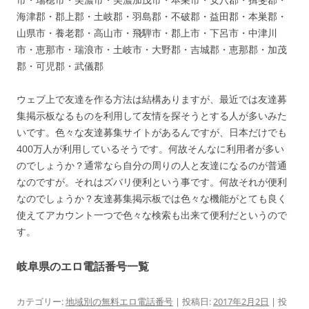
海津郡・郡上郡・土岐郡・羽島郡・不破郡・益田郡・本巣郡・
山県市・養老郡・高山市・飛騨市・郡上市・下呂市・中津川
市・恵那市・瑞浪市・土岐市・大野郡・吉城郡・恵那郡・加茂
郡・可児郡・武儀郡
ウェブ上で友達を作る方法は結構ありますが、最近では友達募
集掲示板なるものを利用して友情を探そうとする人が多いみた
いです。色々な友達募集サイトがあるんですが、日本だけでも
400万人が利用しているそうです。何故そんなに利用者が多い
のでしょうか？通常なら自分の周りの人と友達になるのが普通
なのですが。それはズバリ便利という事です。何故それが便利
なのでしょうか？友達募集掲示板では色々な機能がとても良く
使えてアカウント一つで色々な検索も出来て便利だというので
す。
岐阜県のエロ電話番号一覧
カテゴリー:
地域別の無料エロ電話番号
| 投稿日:
2017年2月2日
|
投