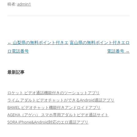
稿者:
admin1
投
←
山梨県の無料ポイント付きエ
富山県の無料ポイント付きエロ
稿
ロ電話番号
電話番号
→
ナ
ビ
最新記事
ゲ
ー
ロケット ビデオ通話機能付きのツーショットアプリ
シ
ライム アダルトビデオチャットができるAndroid通話アプリ
ョ
BAMEL ビデオチャット機能付きアンドロイドアプリ
ン
AGEHA（アゲハ） スマホ専用アダルトビデオ通話サイト
SORA iPhone&Android対応のエロ通話アプリ